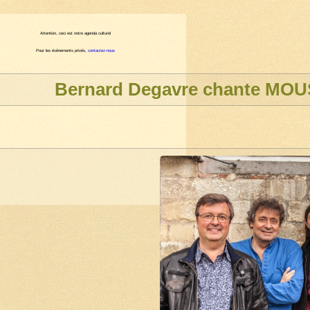
Attention, ceci est notre agenda culturel
Pour les évènements privés,
contactez-nous
Bernard Degavre chante MO