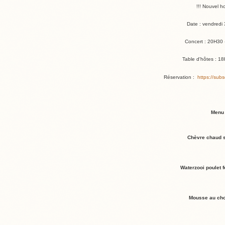
!!! Nouvel ho
Date : vendredi 
Concert : 20H30
Table d'hôtes : 1
Réservation :
https://sub
Menu
Chèvre chaud 
Waterzooi poulet f
Mousse au cho