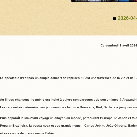
2026-04
Ce vendredi 3 avril 2026 
Le spectacle n’est pas un simple concert de reprises : il est une traversée de la vie et de
Au fil des chansons, le public est invité à suivre son parcours : de son enfance à Alexand
Les rencontres déterminantes jalonnent ce chemin – Brassens, Piaf, Barbara – jusqu’au sou
Puis apparaît le Moustaki voyageur, citoyen du monde, parcourant l’Europe, le Japon et tout
Popular Brasileira, la bossa nova et ses grands noms – Carlos Jobim, João Gilberto, Baden
et ses coups de cœur comme Bahia.